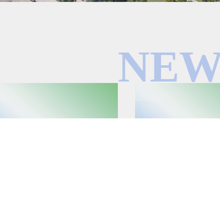
NEW
12/29
2023/01/04
医药(06833.HK)：连续两年荣获'金格
兴科蓉医药（6833.HK）：