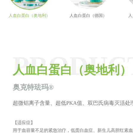
人血白蛋白（奥地利）
人血白蛋白（德国）
人
PRODUC
PRODUC
PRODUC
PRODUC
PRODUC
人血白蛋白（奥地利）
人血白蛋白（德国）
人血白蛋白（瑞典）
人血白蛋白（法国）
注射用头孢呋辛钠
奥克特珐玛®
超微铝离子含量、超低PKA值、双巴氏病毒灭活处
【适应症】
用于血容量不足的紧急治疗，低蛋白血症、新生儿高胆红素血