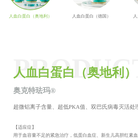
人血白蛋白（奥地利）
人血白蛋白（德国）
人
PRODUC
PRODUC
PRODUC
PRODUC
PRODUC
人血白蛋白（奥地利）
人血白蛋白（德国）
人血白蛋白（瑞典）
人血白蛋白（法国）
注射用头孢呋辛钠
奥克特珐玛®
超微铝离子含量、超低PKA值、双巴氏病毒灭活处
【适应症】
用于血容量不足的紧急治疗，低蛋白血症、新生儿高胆红素血