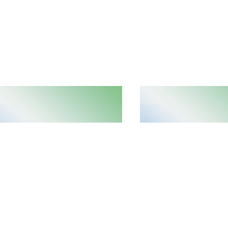
NEW
12/29
2023/01/04
医药(06833.HK)：连续两年荣获'金格
兴科蓉医药（6833.HK）：